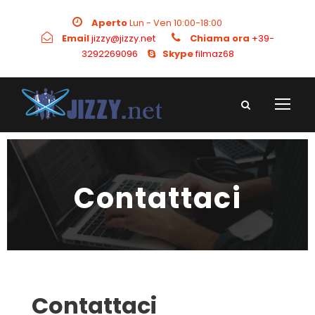
Aperto
Lun - Ven 10:00-18:00
Email
jizzy@jizzy.net
Chiama ora
+39-
3292269096
-
Skype
filmaz68
-
Contattaci
Contattaci